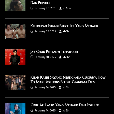
Dan Populer
February 26, 2025
xb6bn
Kehidupan Pribadi Bruce Lee Yang Menarik
February 25, 2025
xb6bn
Jay Chou Penyanyi Terpopuler
February 18, 2025
xb6bn
Kisah Kasih Sayang Nenek Pada Cucunya How
To Make Millions Before Grandma Dies
February 14, 2025
xb6bn
Grup Ari Lasso Yang Menarik Dan Populer
February 14, 2025
xb6bn